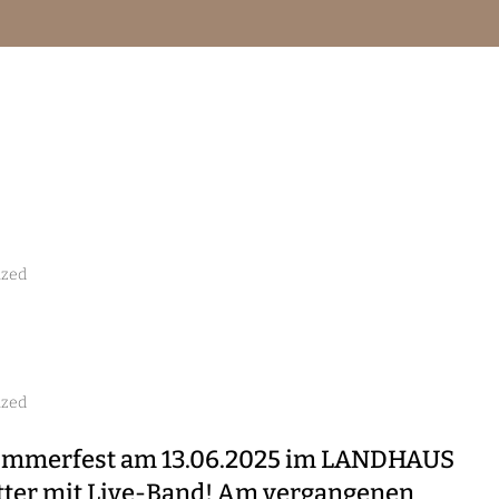
karte
Events
Ticket-Shop
Jazz-Scheune
ized
ized
ommerfest am 13.06.2025 im LANDHAUS
ter mit Live-Band! Am vergangenen