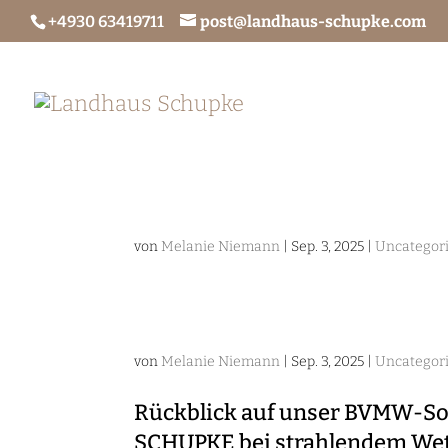
+4930 63419711
post@landhaus-schupke.com
Willkommen
Speise
von
Melanie Niemann
|
Sep. 3, 2025
|
Uncategor
von
Melanie Niemann
|
Sep. 3, 2025
|
Uncategor
Rückblick auf unser BVMW-S
SCHUPKE bei strahlendem Wet